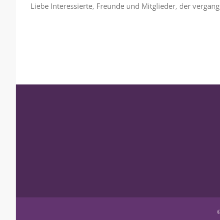
Liebe Interessierte, Freunde und Mitglieder, der verg
©