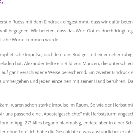
erstin Ruess mit dem Eindruck eingestimmt, dass wir dafür beten 
oll begegnen. Wir beteten, dass das Wort Gottes durchdringt, ega
etische Worte kommen würde.
rophetische Impulse, nachdem uns Rüdiger mit einem eher ruhig
eladen hat. Alexander teilte ein Bild von Münzen, die unterschied
 auf ganz verschiedene Weise bereichernd. Ein zweiter Eindruck 
esus umhergehen und jeden einzelnen mit seiner Hand berühren. D
t kam, waren schon starke Impulse im Raum. So wie der Herbst mi
r uns passend eine „Apostelgeschichte“ mit Herbststurm angesc
Rom in Apg. 27! Alles begann planmäßig, endete aber in einer Sch
ler ohne Tote! Ich habe die Geschichte etwas ausführlicher erzäh