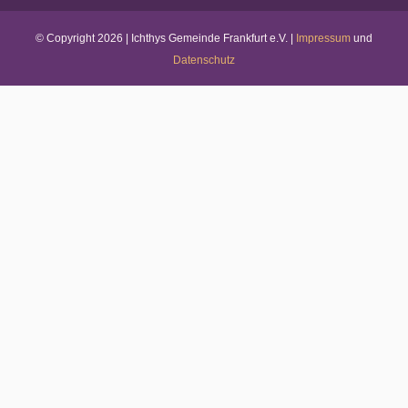
© Copyright
2026 | Ichthys Gemeinde Frankfurt e.V. |
Impressum
und
Datenschutz