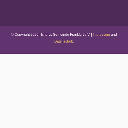
© Copyright
2026 | Ichthys Gemeinde Frankfurt e.V. |
Impressum
und
Datenschutz